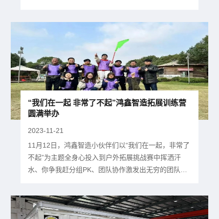
为建设数字产业高地助力。本项目箱体整体外形尺寸
为12500*7000*4000mm，其中包含两台1200kw的磁
悬浮制冷机组及其配套的板式换热机组、冷冻水泵、
冷却水泵、水处理设备、冷却塔、集中高效控制柜
等。该项目采用双拼箱形式，现场除箱体拼接和冷却
塔组装外，其余...
“我们在一起 非常了不起”鸿鑫智造拓展训练营
圆满举办
2023-11-21
11月12日，鸿鑫智造小伙伴们以“我们在一起，非常了
不起”为主题全身心投入到户外拓展挑战赛中挥洒汗
水、你争我赶分组PK、团队协作激发出无穷的团队凝
聚力和整体向心力‍ 中午11点，大家准时来到昆山创意
生活农庄。首先开始的是户外烧烤活动，自己动手、
丰衣足食。鸿鑫智造小伙伴们团结协作，你生火，我
烤串，厨房小白们在一旁打下手！大家围坐在一起，