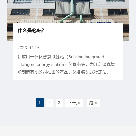
准范围：本文件适用于一般工业与民用...
什么是必站？
2023-07-16
建筑用一体化智慧能源站（Building integrated
intelligent energy station）简称必站，为江苏鸿鑫智
能制造有限公司推出的产品，又名装配式冷冻站、集
成式制冷机房、装配式能源站、高效集成冷站、整装
集成高效机房、整装集成式制冷供热机房等。该产品
根据用户需求，将冷热源设备以及系统输送、控制、
水处理等设备和部件集成预制一体化装配在箱体内，
1
2
3
下一页
尾页
并配有智能互联、智慧管...