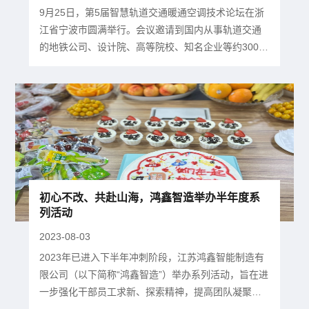
9月25日，第5届智慧轨道交通暖通空调技术论坛在浙
江省宁波市圆满举行。会议邀请到国内从事轨道交通
的地铁公司、设计院、高等院校、知名企业等约300人
参会，共同就“节能降碳，智慧建管”的大会主题进行学
术交流、专题研讨和新产品新技术的展示。▲会议现
场江苏鸿鑫智能制造有限公司（以下简称“鸿鑫智造”）
受邀参会，并带来了全新的地铁站高效制冷机房解决
方案。▲鸿鑫智造紧凑型必站随着地铁造价越来越
高，地铁站的精细化...
初心不改、共赴山海，鸿鑫智造举办半年度系
列活动
2023-08-03
2023年已进入下半年冲刺阶段，江苏鸿鑫智能制造有
限公司（以下简称“鸿鑫智造”）举办系列活动，旨在进
一步强化干部员工求新、探索精神，提高团队凝聚
力、协作力、执行力。砥砺前行新动能——半年度总