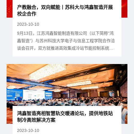
产教融合，双向赋能丨苏科大与鸿鑫智造开展
校企合作
2023-10-10
9月13日，江苏鸿鑫智能制造有限公司（以下简称“鸿
鑫智造”）与苏州科技大学电子与信息工程学院合作洽
谈会召开，双方就推进高效集成冷站节能控制系统的
合作研发等内容进行了深入沟通与交流。苏州科技大
学电子与信息工程学院副院长吴宏杰、省重点实验室
副主任傅启明博士、电子与信息工程学院副教授陆悠
出席会议，鸿鑫智造总经理、总工程师孙长凤以及设
计与技术人员一起参与了接待交流。吴宏杰副院长指
出： 随着以强化学习、...
鸿鑫智造亮相智慧轨交暖通论坛，提供地铁站
制冷高效解决方案
2023-10-10